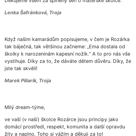
Děkujeme všem za splněný sen o mateřské školce.
Lenka Šafránková, Troja
Když našim kamarádům popisujeme, v čem je Rozárka
tak báječná, tak většinou začneme: „Ema dostala od
školky k narozeninám kapesní nožík.“ A to pro nás vše
vystihuje. Díky za to, že dáváte dětem důvěru. Díky, že
jste tak skvělí!
Marek Piliarik, Troja
Milý dream-týme,
ve vaší (v naší) školce Rozárce jsou principy jako
domácí prostředí, respekt, komunita a další opravdu
žity a naplno. Toho si vážím a děkuji za to!